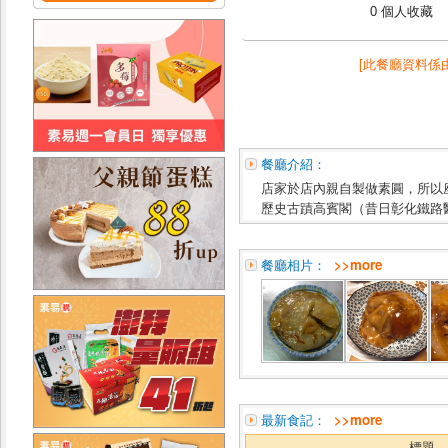
0 個人收藏
[此餐廳資料係
餐廳介紹：
店家於店內親自製做素圓，所以
歷史古蹟高賓閣（昔日彰化鐵路
餐廳相片：
>>more
最新食記：
>>more
標題