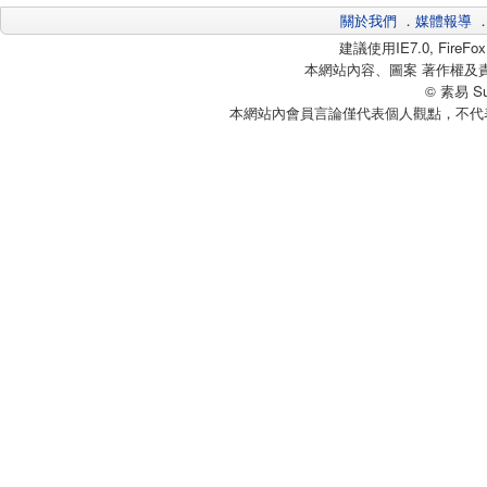
關於我們
．
媒體報導
建議使用IE7.0, Fire
本網站內容、圖案 著作權及
© 素易 Sui
本網站內會員言論僅代表個人觀點，不代