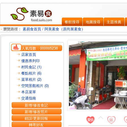
餐館搜尋
地圖搜尋
主題推薦
瀏覽路徑：
素易食首頁
/
阿美素食（原尚展素食）
人氣指數：
000005238
店家首頁
優惠券列印
村民食記 (1)
餐點相片 (6)
菜單相片 (2)
空間景觀相片 (0)
本店菜單
交通指南
新增/修改食記
新增/修改照片
錯誤/更新回報
轉寄好友