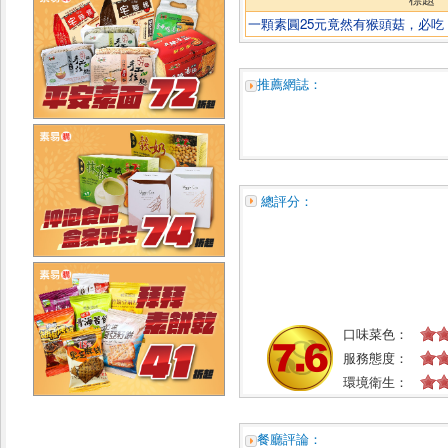
一顆素圓25元竟然有猴頭菇，必吃
推薦網誌：
總評分：
口味菜色：
服務態度：
環境衛生：
餐廳評論：