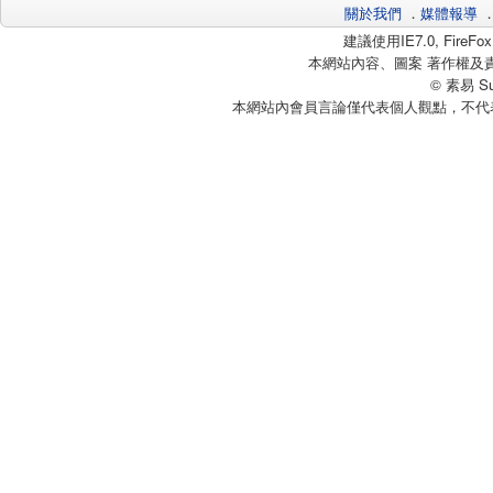
關於我們
．
媒體報導
建議使用IE7.0, Fire
本網站內容、圖案 著作權及
© 素易 Sui
本網站內會員言論僅代表個人觀點，不代