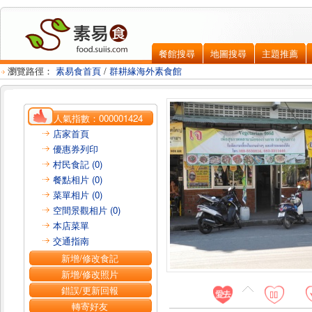
餐館搜尋
地圖搜尋
主題推薦
瀏覽路徑：
素易食首頁
/
群耕緣海外素食館
人氣指數：
000001424
店家首頁
優惠券列印
村民食記 (0)
餐點相片 (0)
菜單相片 (0)
空間景觀相片 (0)
本店菜單
交通指南
新增/修改食記
新增/修改照片
錯誤/更新回報
轉寄好友