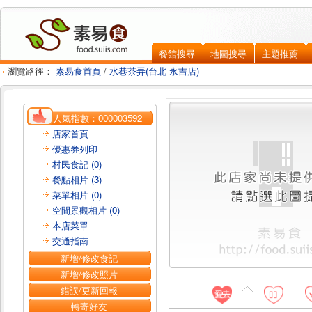
餐館搜尋
地圖搜尋
主題推薦
瀏覽路徑：
素易食首頁
/
水巷茶弄(台北-永吉店)
人氣指數：
000003592
店家首頁
優惠券列印
村民食記 (0)
餐點相片 (3)
菜單相片 (0)
空間景觀相片 (0)
本店菜單
交通指南
新增/修改食記
新增/修改照片
錯誤/更新回報
轉寄好友