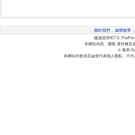
關於我們
．
媒體報導
建議使用IE7.0, Fire
本網站內容、圖案 著作權及
© 素易 Sui
本網站內會員言論僅代表個人觀點，不代