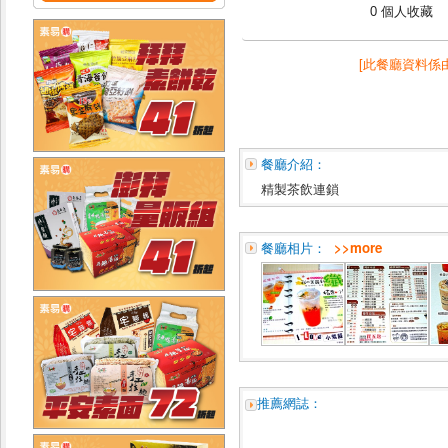
0 個人收藏
[此餐廳資料係
餐廳介紹：
精製茶飲連鎖
餐廳相片：
>>more
推薦網誌：