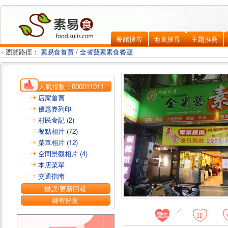
餐館搜尋
地圖搜尋
主題推薦
瀏覽路徑：
素易食首頁
/
全省藝素素食餐廳
人氣指數：
000011011
店家首頁
優惠券列印
村民食記 (2)
餐點相片 (72)
菜單相片 (12)
空間景觀相片 (4)
本店菜單
交通指南
錯誤/更新回報
轉寄好友