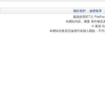
關於我們
．
媒體報導
建議使用IE7.0, Fire
本網站內容、圖案 著作權及
© 素易 Sui
本網站內會員言論僅代表個人觀點，不代