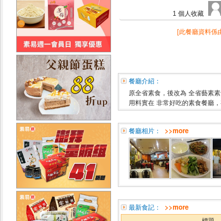
1 個人收藏
[此餐廳資料係
餐廳介紹：
原全省素食，後改為 全省藝素
用料實在 非常好吃的素食餐廳
餐廳相片：
>>more
最新食記：
>>more
標題