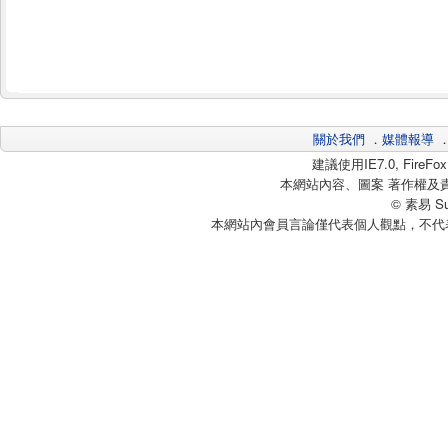
關於我們
．
媒體報導
建議使用IE7.0, Fire
本網站內容、圖案 著作權及
© 素易 Sui
本網站內會員言論僅代表個人觀點，不代