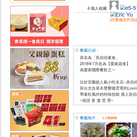
4 個人收藏
[此餐廳資料係
餐廳介紹：
原名為「吳伯伯素食」
2018年7月改為【愛家蔬食】
為愛家國際餐飲之一
位於宜蘭超人氣小吃名店─吳伯
與台北合菜名聲響徹雲霄的Lovin
帶著松風吟的特殊技能 遇上吳
~保證 香 澈 雲 霄~
餐廳相片：
>>more