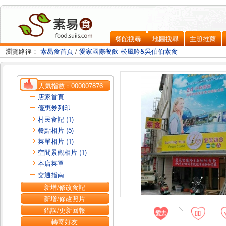
餐館搜尋
地圖搜尋
主題推薦
瀏覽路徑：
素易食首頁
/
愛家國際餐飲 松風吟&吳伯伯素食
人氣指數：
000007876
店家首頁
優惠券列印
村民食記 (1)
餐點相片 (5)
菜單相片 (1)
空間景觀相片 (1)
本店菜單
交通指南
新增/修改食記
新增/修改照片
錯誤/更新回報
轉寄好友