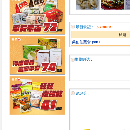
最新食記：
>>more
標題
吳伯伯蔬食 partⅡ
推薦網誌：
總評分：