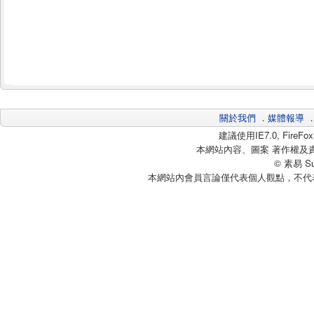
關於我們
．
媒體報導
建議使用IE7.0, Fire
本網站內容、圖案 著作權及
© 素易 Sui
本網站內會員言論僅代表個人觀點，不代