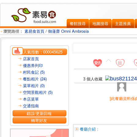
餐館搜尋
地圖搜尋
主題推薦
瀏覽路徑：
素易食首頁
/
御蓮齋 Omni Ambrosia
人氣指數：
000045625
店家首頁
優惠券列印
村民食記 (5)
餐點相片 (24)
3 個人收藏
菜單相片 (0)
空間景觀相片 (5)
[此餐廳資料係
本店菜單
交通指南
錯誤/更新回報
轉寄好友
餐廳介紹：