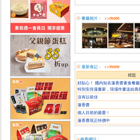
餐廳相片：
>>more
最新食記：
>>more
標題
好貼心！ 國內知名蓮香齋素食餐
特別安排漫畫家，現場作畫送給壽
沒有以前佳
蓮香齋
個人目前的最愛！
蓮香齋現正特價中
推薦網誌：