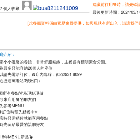
建議前往用餐時，請先確
2 個人收藏
最後更新時間：
2024/03/1
[此餐廳資料係由素易會員提供，如與現狀有所出入，請讓我們
廳介紹：
家小小溫馨的餐館，非常舒服精緻，主餐皆有標明素食分類。
為最多只能容納20個人的座位
以請先電洽訂位，☎️店內專線：(02)2931-8099
近捷運萬隆站3號出口）
因所有餐點皆為現點現做
欲來店用餐的朋友們
先參考MENU
️✢訂位時預先點餐✢✳️
店時只需稍候就能享用餐點
時光留給最愛的親朋好友
018年MENU新品💣