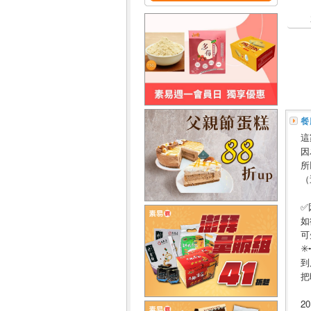
餐
這
因
所
（
✅
如
可
✳
到
把
2