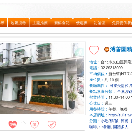
搜尋
地圖搜尋
主題推薦
新鮮食記
優惠券
討論區
免費提供餐
溥善園
地址：
台北市文山區
興隆
電話：
02-29318099
平均價位：
新台幣(NTD)
座位數：
約 15 個
餐廳屬性：
可接受訂位
,
餐點素食分類：
全素
,
奶
營業時間：
11:30~14:00 
公休日：
週三
用餐時段：
午餐、晚餐
本店網址：
http://suiis.
分類：
小吃/麵/飯
,
簡餐
,
咖啡
,
中餐廳
,
團體多人