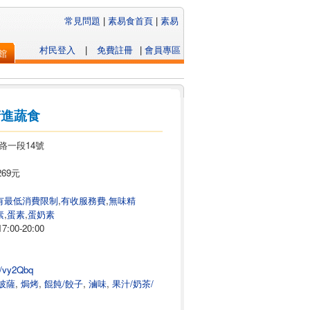
常見問題
|
素易食首頁
|
素易
村民登入
|
免費註冊
|
會員專區
館
精進蔬食
路一段14號
269元
有最低消費限制
,
有收服務費
,
無味精
素
,
蛋素
,
蛋奶素
17:00-20:00
tw/vy2Qbq
披薩
,
焗烤
,
餛飩/餃子
,
滷味
,
果汁/奶茶/