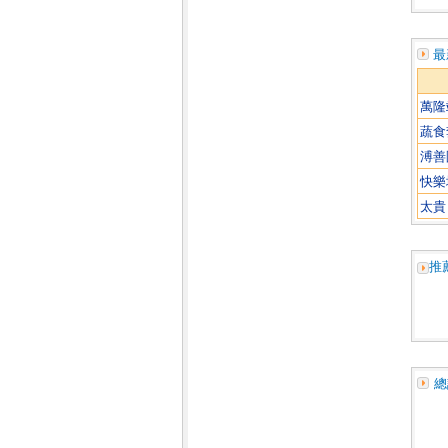
最
萬隆
蔬食
溥善
快樂
太貴
推
總