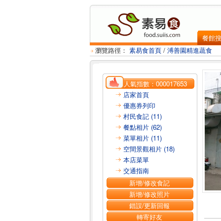
餐館
瀏覽路徑：
素易食首頁
/
溥善園精進蔬食
人氣指數：
000017653
店家首頁
優惠券列印
村民食記 (11)
餐點相片 (62)
菜單相片 (11)
空間景觀相片 (18)
本店菜單
交通指南
新增/修改食記
新增/修改照片
錯誤/更新回報
轉寄好友