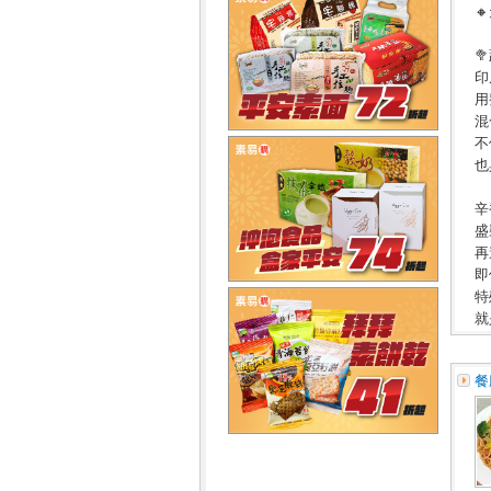


印
用
混
不
也
辛
盛
再
即
特
就
餐