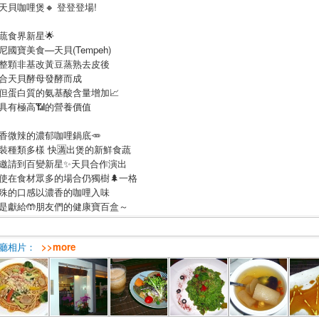
天貝咖哩煲🔸 登登登場!
蔬食界新星🌟
尼國寶美食—天貝(Tempeh)
整顆非基改黃豆蒸熟去皮後
合天貝酵母發酵而成
但蛋白質的氨基酸含量增加📈
具有極高📶的營養價值
香微辣的濃郁咖哩鍋底🥕
裝種類多樣 快🈵出煲的新鮮食蔬
邀請到百變新星✨天貝合作演出
使在食材眾多的場合仍獨樹🌲一格
殊的口感以濃香的咖哩入味
是獻給🤲朋友們的健康寶百盒～
廳相片：
>>more