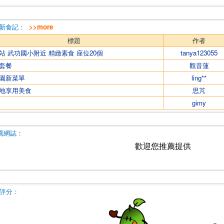
新食記：
>>more
標題
作者
站 武功國小附近 精緻素食 座位20個
tanya123055
套餐
觀音蓮
園新菜單
ling**
地享用美食
思芃
gimy
薦網誌：
歡迎您推薦提供
評分：