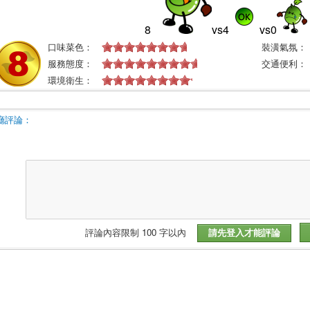
8
vs
4
vs
0
口味菜色：
裝潢氣氛：
服務態度：
交通便利：
環境衛生：
廳評論：
評論內容限制 100 字以內