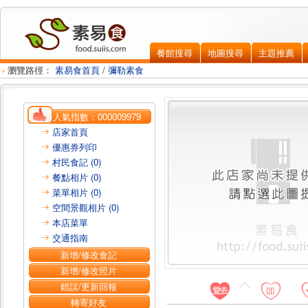
餐館搜尋
地圖搜尋
主題推薦
瀏覽路徑：
素易食首頁
/
彌勒素食
人氣指數：
000009979
店家首頁
優惠券列印
村民食記 (0)
餐點相片 (0)
菜單相片 (0)
空間景觀相片 (0)
本店菜單
交通指南
新增/修改食記
新增/修改照片
錯誤/更新回報
轉寄好友