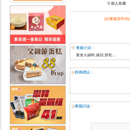
0 個人收藏
[此餐廳資料係
餐廳介紹：
素食火鍋料,罐頭,餅乾...
推薦網誌：
餐廳評論：