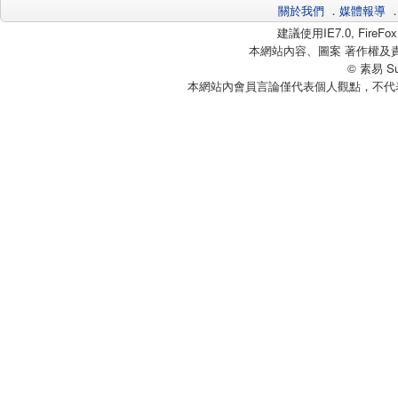
關於我們
．
媒體報導
建議使用IE7.0, Fire
本網站內容、圖案 著作權及
© 素易 Sui
本網站內會員言論僅代表個人觀點，不代