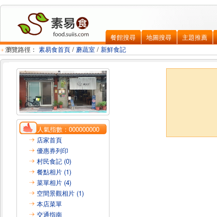
餐館搜尋
地圖搜尋
主題推薦
瀏覽路徑：
素易食首頁
/
蘑蔬室
/
新鮮食記
人氣指數：
000000000
店家首頁
優惠券列印
村民食記 (0)
餐點相片 (1)
菜單相片 (4)
空間景觀相片 (1)
本店菜單
交通指南