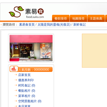
餐館搜尋
地圖搜尋
主題推薦
瀏覽路徑：
素易食首頁
/
太陽是我的靈魂(光復店)
/
新鮮食記
人氣指數：
000000000
店家首頁
優惠券列印
村民食記 (0)
餐點相片 (0)
菜單相片 (0)
空間景觀相片 (0)
本店菜單