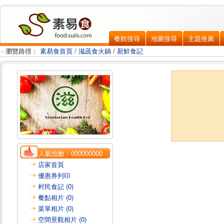
餐館搜尋
地圖搜尋
主題推薦
瀏覽路徑：
素易食首頁
/
滋蔬食火鍋
/
新鮮食記
人氣指數：
000000000
店家首頁
優惠券列印
村民食記 (0)
餐點相片 (0)
菜單相片 (0)
空間景觀相片 (0)