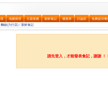
搜尋
地圖搜尋
主題推薦
新鮮食記
優惠券
討論區
免費提供餐
麵線(力行店)
/
新鮮食記
請先登入，才能發表食記，謝謝 ！