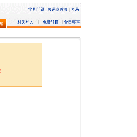
常見問題
|
素易食首頁
|
素易
村民登入
|
免費註冊
|
會員專區
館
！