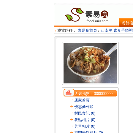
餐館
瀏覽路徑：
素易食首頁
/
江南里 素食芋頭粥 
人氣指數：
000000000
店家首頁
優惠券列印
村民食記 (0)
餐點相片 (0)
菜單相片 (0)
空間景觀相片 (0)