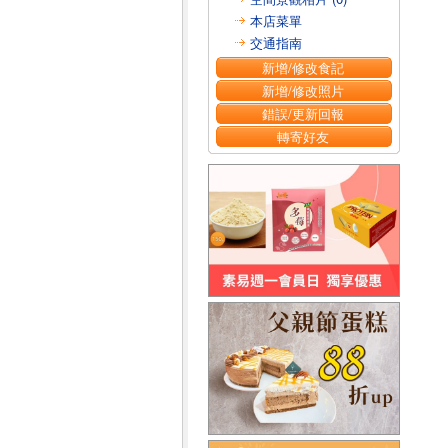
本店菜單
交通指南
新增/修改食記
新增/修改照片
錯誤/更新回報
轉寄好友