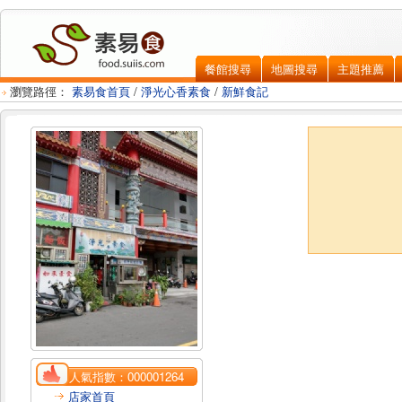
餐館搜尋
地圖搜尋
主題推薦
瀏覽路徑：
素易食首頁
/
淨光心香素食
/
新鮮食記
人氣指數：
000001264
店家首頁