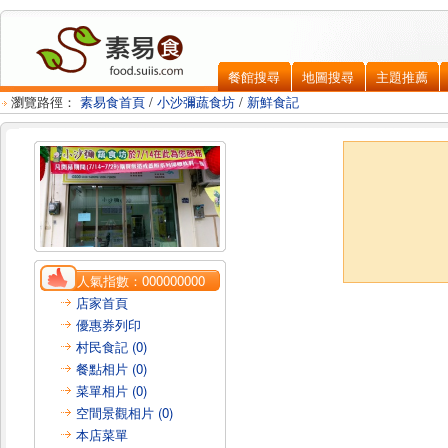
餐館搜尋
地圖搜尋
主題推薦
瀏覽路徑：
素易食首頁
/
小沙彌蔬食坊
/
新鮮食記
人氣指數：
000000000
店家首頁
優惠券列印
村民食記 (0)
餐點相片 (0)
菜單相片 (0)
空間景觀相片 (0)
本店菜單