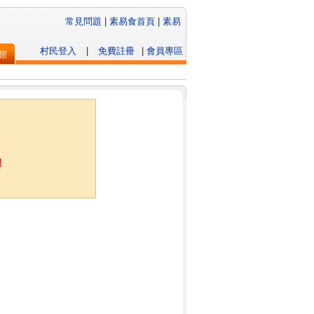
常見問題
|
素易食首頁
|
素易
村民登入
|
免費註冊
|
會員專區
館
！