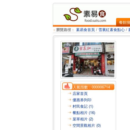
餐館
瀏覽路徑：
素易食首頁
/
雪裏紅素食點心
/
人氣指數：
000006714
店家首頁
優惠券列印
村民食記 (1)
餐點相片 (16)
菜單相片 (2)
空間景觀相片 (0)