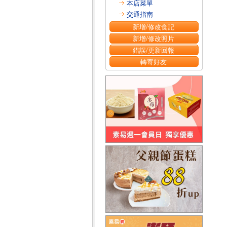
本店菜單
交通指南
新增/修改食記
新增/修改照片
錯誤/更新回報
轉寄好友