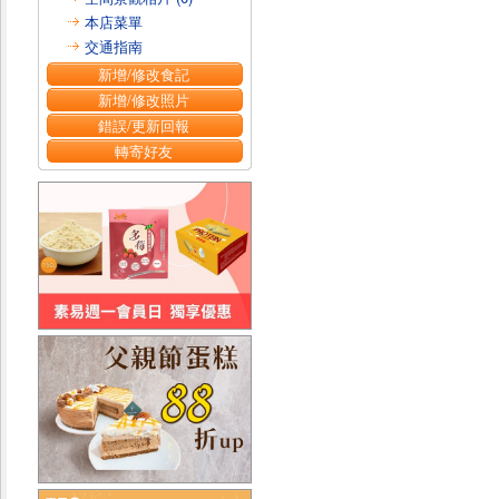
本店菜單
交通指南
新增/修改食記
新增/修改照片
錯誤/更新回報
轉寄好友