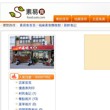
餐館搜尋
地圖搜尋
主題推薦
瀏覽路徑：
素易食首頁
/
福緣素食麵食館
/
新鮮食記
人氣指數：
000007952
店家首頁
優惠券列印
村民食記 (1)
餐點相片 (13)
菜單相片 (0)
空間景觀相片 (0)