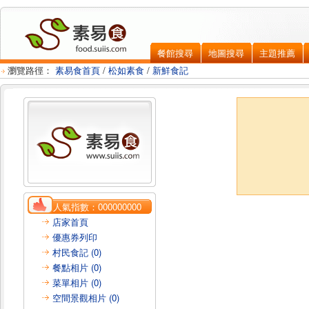
餐館搜尋
地圖搜尋
主題推薦
瀏覽路徑：
素易食首頁
/
松如素食
/
新鮮食記
人氣指數：
000000000
店家首頁
優惠券列印
村民食記 (0)
餐點相片 (0)
菜單相片 (0)
空間景觀相片 (0)