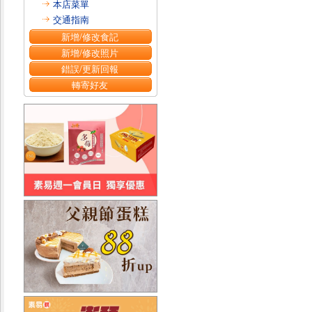
本店菜單
交通指南
新增/修改食記
新增/修改照片
錯誤/更新回報
轉寄好友