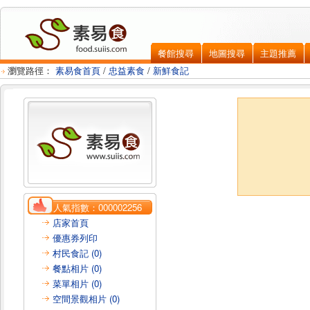
餐館搜尋
地圖搜尋
主題推薦
瀏覽路徑：
素易食首頁
/
忠益素食
/
新鮮食記
人氣指數：
000002256
店家首頁
優惠券列印
村民食記 (0)
餐點相片 (0)
菜單相片 (0)
空間景觀相片 (0)