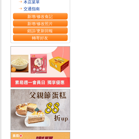
本店菜單
交通指南
新增/修改食記
新增/修改照片
錯誤/更新回報
轉寄好友