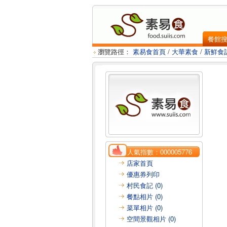
餐館
瀏覽路徑：
素易食首頁
/
大華素食
/
新鮮食
人氣指數：
000005776
店家首頁
優惠券列印
村民食記 (0)
餐點相片 (0)
菜單相片 (0)
空間景觀相片 (0)