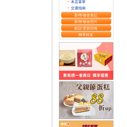
本店菜單
交通指南
新增/修改食記
新增/修改照片
錯誤/更新回報
轉寄好友