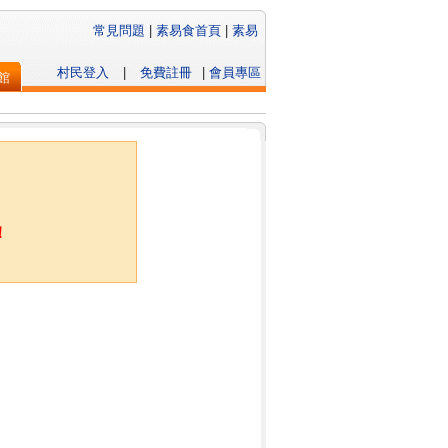
常見問題
|
素易食首頁
|
素易
村民登入
|
免費註冊
|
會員專區
館
！