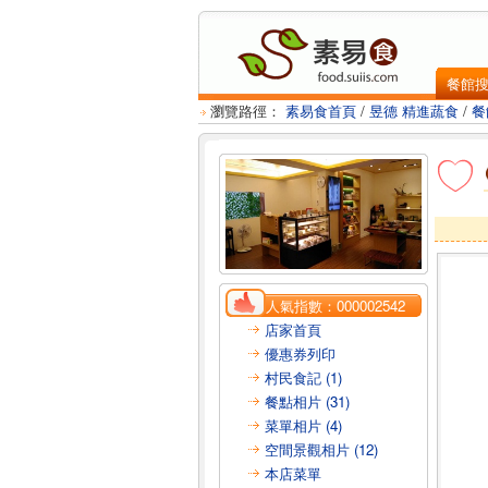
餐館
瀏覽路徑：
素易食首頁
/
昱德 精進蔬食
/
餐
人氣指數：
000002542
店家首頁
優惠券列印
村民食記 (1)
餐點相片 (31)
菜單相片 (4)
空間景觀相片 (12)
本店菜單