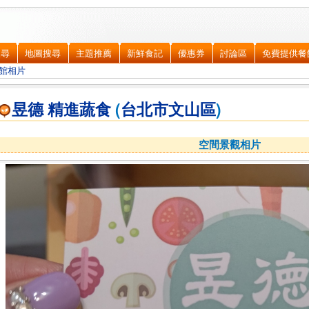
搜尋
地圖搜尋
主題推薦
新鮮食記
優惠券
討論區
免費提供餐
館相片
昱德 精進蔬食
(
台北市
文山區
)
空間景觀相片