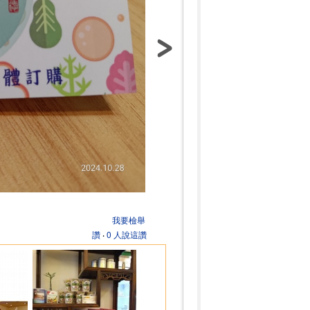
我要檢舉
讚
‧
0 人說這讚