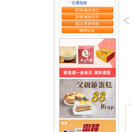
交通指南
新增/修改食記
新增/修改照片
錯誤/更新回報
轉寄好友