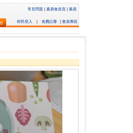
常見問題
|
素易食首頁
|
素易
村民登入
|
免費註冊
|
會員專區
館