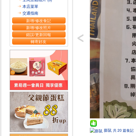
本店菜單
交通指南
新增/修改食記
新增/修改照片
錯誤/更新回報
轉寄好友
膨鼠
共 20 篇食記