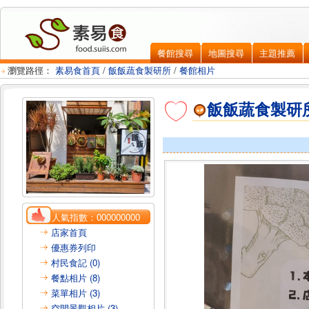
餐館搜尋
地圖搜尋
主題推薦
瀏覽路徑：
素易食首頁
/
飯飯蔬食製研所
/
餐館相片
飯飯蔬食製研
人氣指數：
000000000
店家首頁
優惠券列印
村民食記 (0)
餐點相片 (8)
菜單相片 (3)
空間景觀相片 (3)