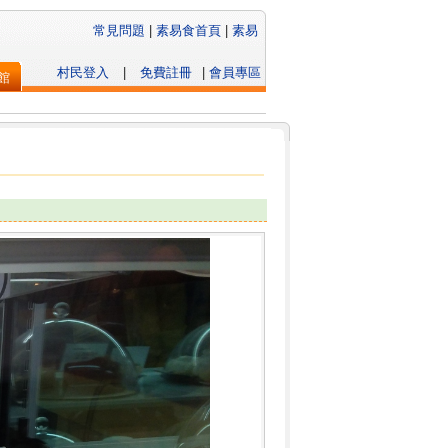
常見問題
|
素易食首頁
|
素易
村民登入
|
免費註冊
|
會員專區
館