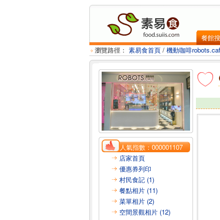
餐館
瀏覽路徑：
素易食首頁
/
機動咖啡robots.ca
人氣指數：
000001107
店家首頁
優惠券列印
村民食記 (1)
餐點相片 (11)
菜單相片 (2)
空間景觀相片 (12)