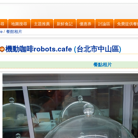
搜尋
地圖搜尋
主題推薦
新鮮食記
優惠券
討論區
免費提供餐
fe
/
餐館相片
機動咖啡robots.cafe
(
台北市
中山區
)
餐點相片