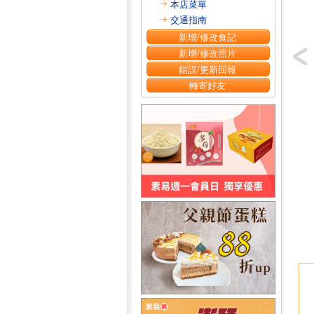
本店菜單
交通指南
新增/修改食記
新增/修改照片
錯誤/更新回報
轉寄好友