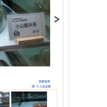
我要檢舉
讚
‧
0 人說這讚