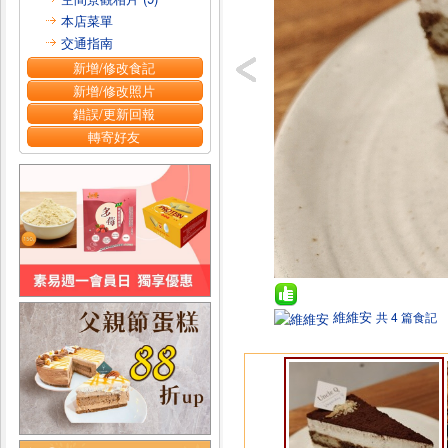
本店菜單
交通指南
新增/修改食記
新增/修改照片
錯誤/更新回報
轉寄好友
維維安
共 4 篇食記