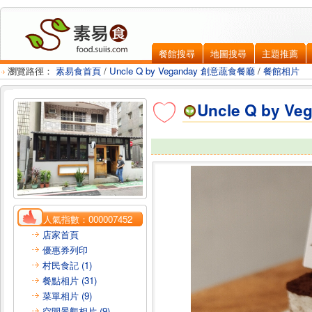
餐館搜尋
地圖搜尋
主題推薦
瀏覽路徑：
素易食首頁
/
Uncle Q by Veganday 創意蔬食餐廳
/
餐館相片
Uncle Q by 
人氣指數：
000007452
店家首頁
優惠券列印
村民食記 (1)
餐點相片 (31)
菜單相片 (9)
空間景觀相片 (9)