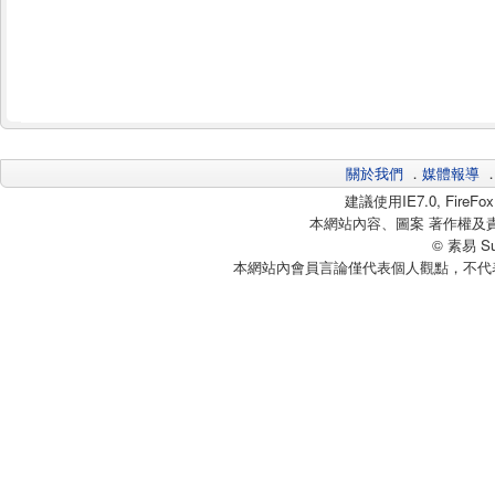
關於我們
．
媒體報導
建議使用IE7.0, Fire
本網站內容、圖案 著作權及
© 素易 Sui
本網站內會員言論僅代表個人觀點，不代