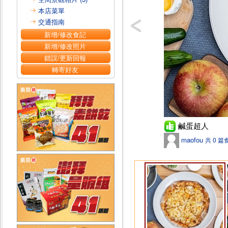
本店菜單
交通指南
新增/修改食記
新增/修改照片
錯誤/更新回報
轉寄好友
鹹蛋超人
maofou
共 0 篇