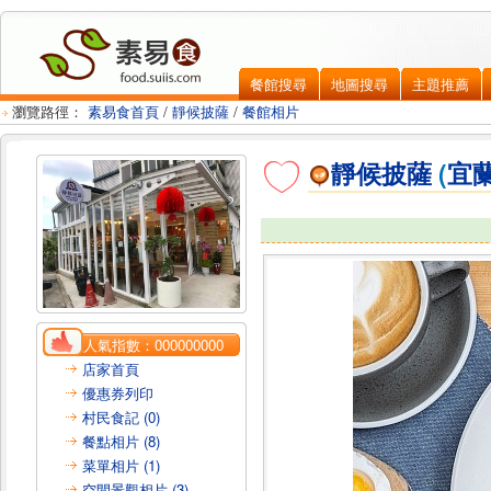
餐館搜尋
地圖搜尋
主題推薦
瀏覽路徑：
素易食首頁
/
靜候披薩
/
餐館相片
靜候披薩
(
宜
人氣指數：
000000000
店家首頁
優惠券列印
村民食記 (0)
餐點相片 (8)
菜單相片 (1)
空間景觀相片 (3)