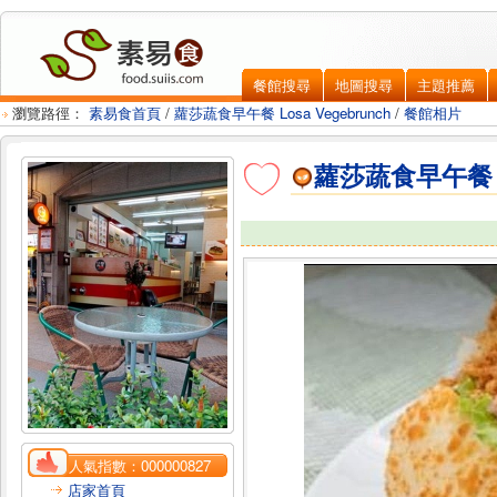
餐館搜尋
地圖搜尋
主題推薦
瀏覽路徑：
素易食首頁
/
蘿莎蔬食早午餐 Losa Vegebrunch
/
餐館相片
蘿莎蔬食早午餐 Lo
人氣指數：
000000827
店家首頁