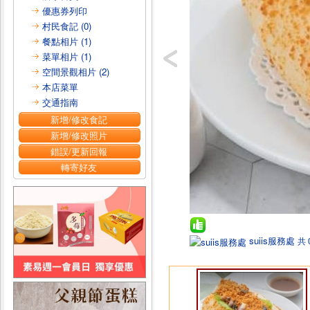
優惠券列印
村民食記 (0)
餐點相片 (1)
菜單相片 (1)
空間景觀相片 (2)
本店菜單
交通指南
新增/修改食記
新增/修改照片
錯誤/更新回報
轉寄好友
suiis服務處
共 