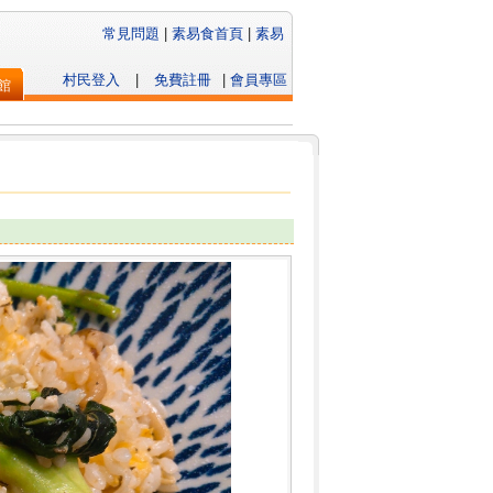
常見問題
|
素易食首頁
|
素易
村民登入
|
免費註冊
|
會員專區
館