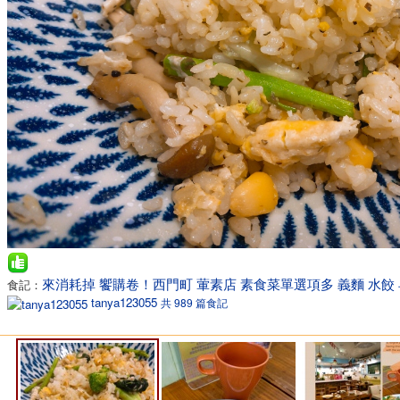
來消耗掉 饗購卷！西門町 葷素店 素食菜單選項多 義麵 水餃
食記：
tanya123055
共 989 篇食記