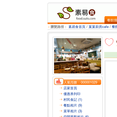
餐館
瀏覽路徑：
素易食首頁
/
菓菓廚房cafe
/
餐
人氣指數：
000001029
店家首頁
優惠券列印
村民食記 (1)
餐點相片 (9)
菜單相片 (3)
空間景觀相片 (6)