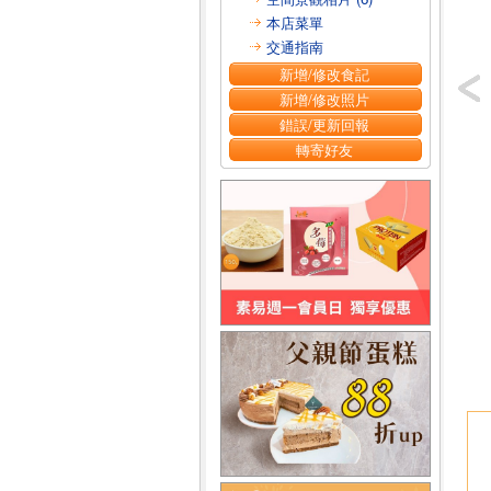
本店菜單
交通指南
新增/修改食記
新增/修改照片
錯誤/更新回報
轉寄好友