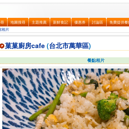
搜尋
地圖搜尋
主題推薦
新鮮食記
優惠券
討論區
免費提供餐
館相片
菓菓廚房cafe
(
台北市
萬華區
)
餐點相片