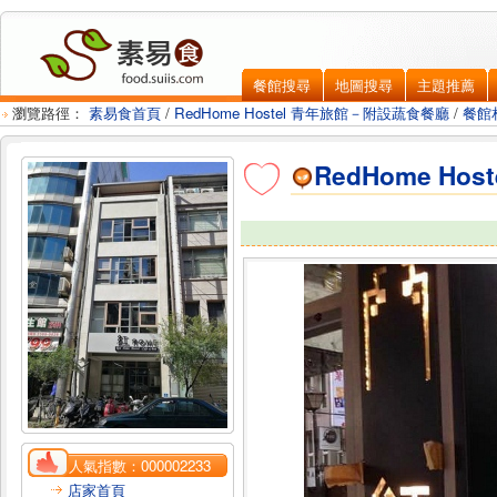
餐館搜尋
地圖搜尋
主題推薦
瀏覽路徑：
素易食首頁
/
RedHome Hostel 青年旅館－附設蔬食餐廳
/
餐館
RedHome H
人氣指數：
000002233
店家首頁