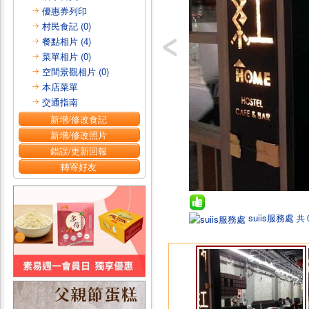
優惠券列印
村民食記 (0)
餐點相片 (4)
菜單相片 (0)
空間景觀相片 (0)
本店菜單
交通指南
新增/修改食記
新增/修改照片
錯誤/更新回報
轉寄好友
suiis服務處
共 