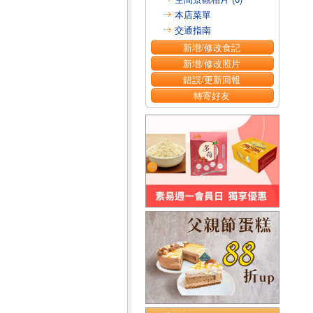
本店菜單
交通指南
新增/修改食記
新增/修改照片
錯誤/更新回報
轉寄好友