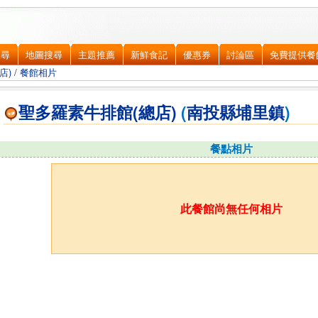
搜尋
地圖搜尋
主題推薦
新鮮食記
優惠券
討論區
免費提供餐
店)
/
餐館相片
聖多羅素牛排館(總店)
(
南投縣
埔里鎮
)
餐點相片
此餐館尚無任何相片