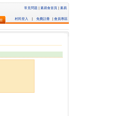
常見問題
|
素易食首頁
|
素易
村民登入
|
免費註冊
|
會員專區
館