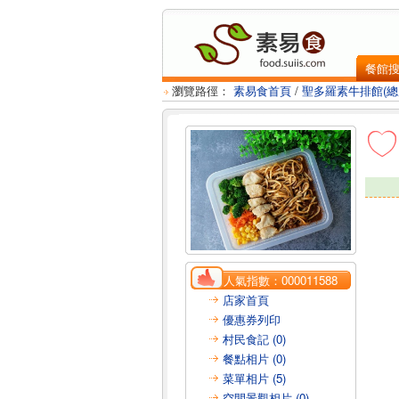
餐館
瀏覽路徑：
素易食首頁
/
聖多羅素牛排館(總
人氣指數：
000011588
店家首頁
優惠券列印
村民食記 (0)
餐點相片 (0)
菜單相片 (5)
空間景觀相片 (0)