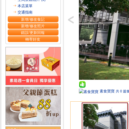
本店菜單
交通指南
新增/修改食記
新增/修改照片
錯誤/更新回報
轉寄好友
素食寶寶
共 0 篇