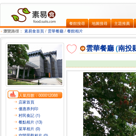
餐館搜尋
地圖搜尋
主題推薦
瀏覽路徑：
素易食首頁
/
雲華餐廳
/
餐館相片
雲華餐廳
(
南投
人氣指數：
000012088
店家首頁
優惠券列印
村民食記 (1)
餐點相片 (13)
菜單相片 (0)
空間景觀相片 (0)