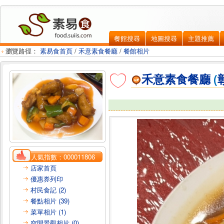
餐館搜尋
地圖搜尋
主題推薦
瀏覽路徑：
素易食首頁
/
禾意素食餐廳
/
餐館相片
禾意素食餐廳
(
人氣指數：
000011806
店家首頁
優惠券列印
村民食記 (2)
餐點相片 (39)
菜單相片 (1)
空間景觀相片 (0)