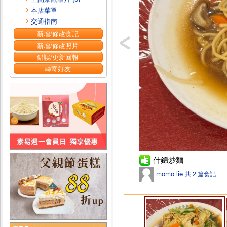
本店菜單
交通指南
新增/修改食記
新增/修改照片
錯誤/更新回報
轉寄好友
什錦炒麵
momo lie
共 2 篇食記