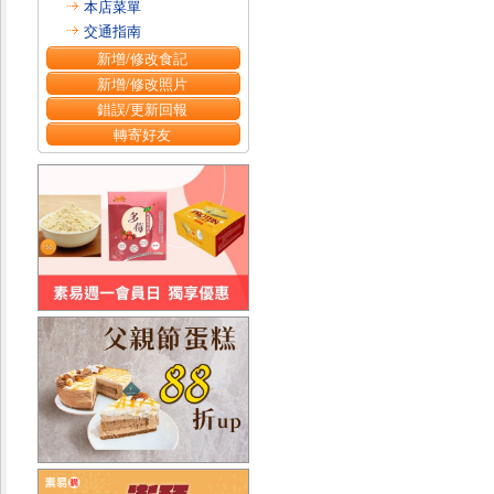
本店菜單
交通指南
新增/修改食記
新增/修改照片
錯誤/更新回報
轉寄好友