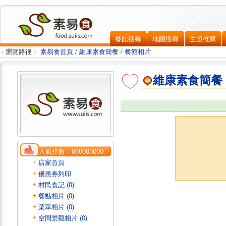
餐館搜尋
地圖搜尋
主題推薦
瀏覽路徑：
素易食首頁
/
維康素食簡餐
/
餐館相片
維康素食簡餐
人氣指數：
000000000
店家首頁
優惠券列印
村民食記 (0)
餐點相片 (0)
菜單相片 (0)
空間景觀相片 (0)