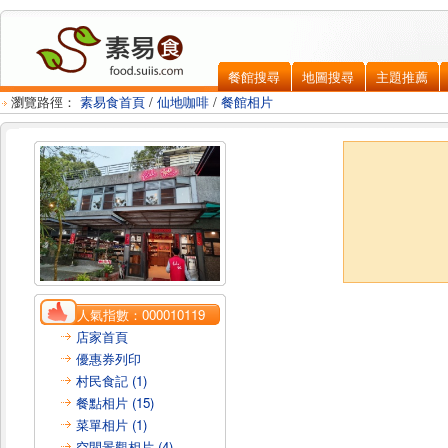
餐館搜尋
地圖搜尋
主題推薦
瀏覽路徑：
素易食首頁
/
仙地咖啡
/
餐館相片
人氣指數：
000010119
店家首頁
優惠券列印
村民食記 (1)
餐點相片 (15)
菜單相片 (1)
空間景觀相片 (4)