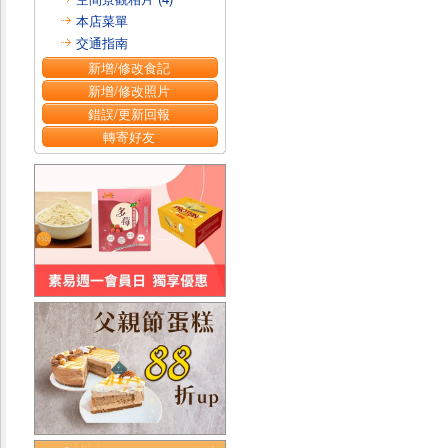
本店菜單
交通指南
新增/修改食記
新增/修改照片
錯誤/更新回報
轉寄好友