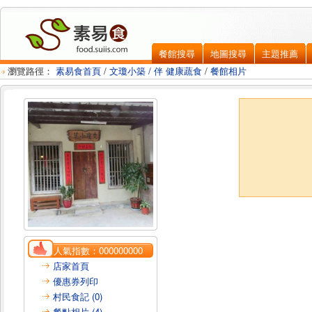
餐館搜尋
地圖搜尋
主題推薦
瀏覽路徑：
素易食首頁
/
文瓊小築 / 伴 健康蔬食
/
餐館相片
人氣指數：
000000000
店家首頁
優惠券列印
村民食記 (0)
餐點相片 (4)