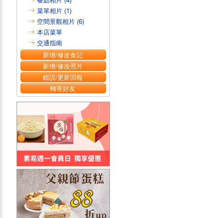
菜單相片 (1)
空間景觀相片 (6)
本店菜單
交通指南
新增/修改食記
新增/修改照片
錯誤/更新回報
轉寄好友