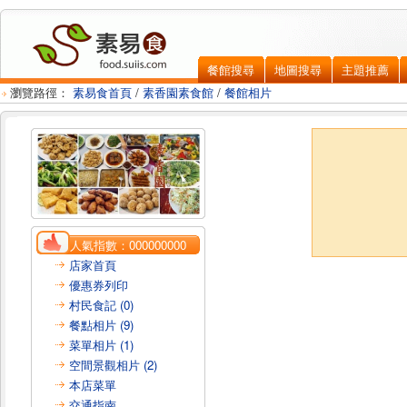
餐館搜尋
地圖搜尋
主題推薦
瀏覽路徑：
素易食首頁
/
素香園素食館
/
餐館相片
人氣指數：
000000000
店家首頁
優惠券列印
村民食記 (0)
餐點相片 (9)
菜單相片 (1)
空間景觀相片 (2)
本店菜單
交通指南