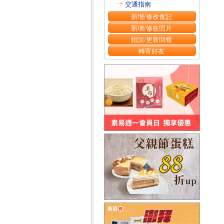
交通指南
新增/修改食記
新增/修改照片
錯誤/更新回報
轉寄好友