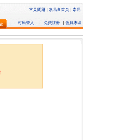
常見問題
|
素易食首頁
|
素易
村民登入
|
免費註冊
|
會員專區
館
！