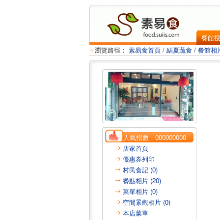
餐館
瀏覽路徑：
素易食首頁
/
結夏蔬食
/
餐館相
人氣指數：
000000000
店家首頁
優惠券列印
村民食記 (0)
餐點相片 (20)
菜單相片 (0)
空間景觀相片 (0)
本店菜單