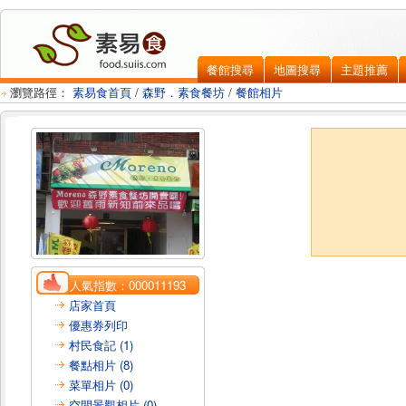
餐館搜尋
地圖搜尋
主題推薦
瀏覽路徑：
素易食首頁
/
森野．素食餐坊
/
餐館相片
人氣指數：
000011193
店家首頁
優惠券列印
村民食記 (1)
餐點相片 (8)
菜單相片 (0)
空間景觀相片 (0)