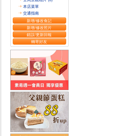
本店菜單
交通指南
新增/修改食記
新增/修改照片
錯誤/更新回報
轉寄好友