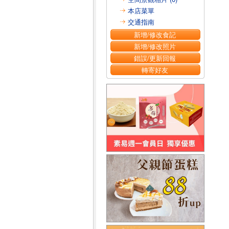
本店菜單
交通指南
新增/修改食記
新增/修改照片
錯誤/更新回報
轉寄好友