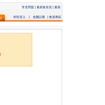
常見問題
|
素易食首頁
|
素易
村民登入
|
免費註冊
|
會員專區
館
！