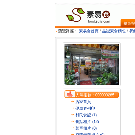
餐館
瀏覽路徑：
素易食首頁
/
品誠素食麵包
/
餐
人氣指數：
000009285
店家首頁
優惠券列印
村民食記 (1)
餐點相片 (12)
菜單相片 (0)
空間景觀相片 (0)