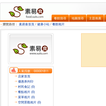
餐館搜尋
地圖搜尋
主題推薦
瀏覽路徑：
素易食首頁
/
健康小站
/
餐館相片
人氣指數：
000001811
店家首頁
優惠券列印
村民食記 (0)
餐點相片 (0)
菜單相片 (0)
空間景觀相片 (0)