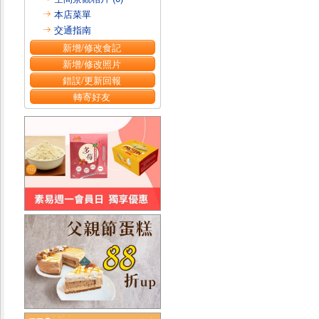
本店菜單
交通指南
新增/修改食記
新增/修改照片
錯誤/更新回報
轉寄好友