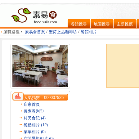
餐館搜尋
地圖搜尋
主題推薦
瀏覽路徑：
素易食首頁
/
聖荷上品咖啡坊
/
餐館相片
人氣指數：
000007925
店家首頁
優惠券列印
村民食記 (4)
餐點相片 (12)
菜單相片 (0)
空間景觀相片 (0)