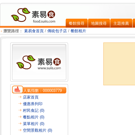
餐館搜尋
地圖搜尋
主題推薦
瀏覽路徑：
素易食首頁
/
傳統包子店
/
餐館相片
人氣指數：
000003779
店家首頁
優惠券列印
村民食記 (0)
餐點相片 (0)
菜單相片 (0)
空間景觀相片 (0)