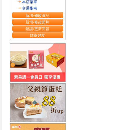
本店菜單
交通指南
新增/修改食記
新增/修改照片
錯誤/更新回報
轉寄好友