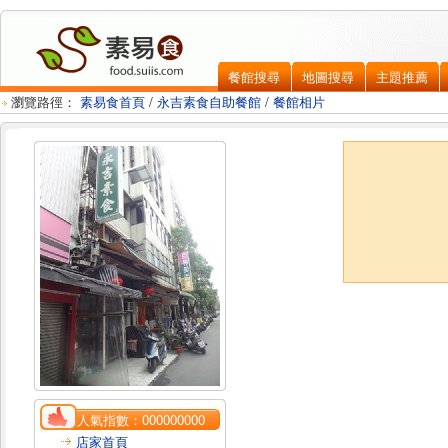
餐館搜尋
地圖搜尋
主題推薦
瀏覽路徑：
素易食首頁
/
永吉素食自助餐館
/
餐館相片
人氣指數：
000000000
店家首頁