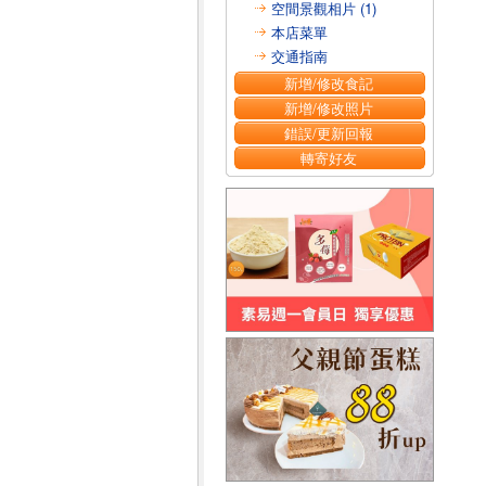
空間景觀相片 (1)
本店菜單
交通指南
新增/修改食記
新增/修改照片
錯誤/更新回報
轉寄好友