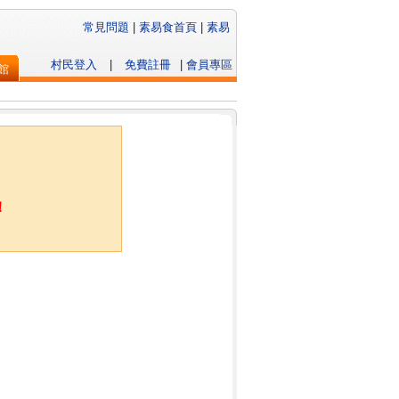
常見問題
|
素易食首頁
|
素易
村民登入
|
免費註冊
|
會員專區
館
！