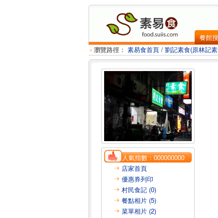
餐館
瀏覽路徑：
素易食首頁
/
劉記素食(原林記素
人氣指數：
000000000
店家首頁
優惠券列印
村民食記 (0)
餐點相片 (5)
菜單相片 (2)