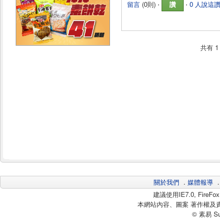
留言
(
0則
) ‧
讚
‧
0 人說這
共有
1
關於我們
．
媒體報導
建議使用IE7.0, Fire
本網站內容、圖案 著作權及
© 素易 Sui