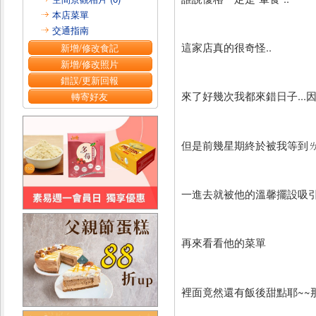
本店菜單
交通指南
這家店真的很奇怪..
新增/修改食記
新增/修改照片
錯誤/更新回報
來了好幾次我都來錯日子...
轉寄好友
但是前幾星期終於被我等到ㄌ.
一進去就被他的溫馨擺設吸
再來看看他的菜單
裡面竟然還有飯後甜點耶~~