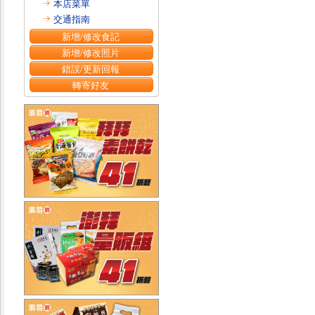
本店菜單
交通指南
新增/修改食記
新增/修改照片
錯誤/更新回報
轉寄好友