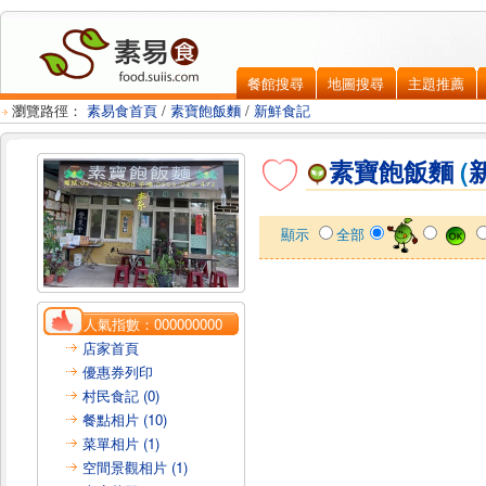
餐館搜尋
地圖搜尋
主題推薦
瀏覽路徑：
素易食首頁
/
素寶飽飯麵
/
新鮮食記
素寶飽飯麵
(
顯示
全部
人氣指數：
000000000
店家首頁
優惠券列印
村民食記 (0)
餐點相片 (10)
菜單相片 (1)
空間景觀相片 (1)