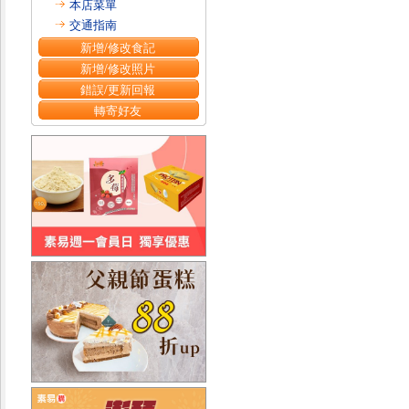
本店菜單
交通指南
新增/修改食記
新增/修改照片
錯誤/更新回報
轉寄好友