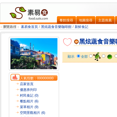
餐館搜尋
地圖搜尋
主題推薦
瀏覽路徑：
素易食首頁
/
黑炫蔬食音樂咖啡館
/
新鮮食記
黑炫蔬食音樂
顯示
全部
人氣指數：
000000000
店家首頁
優惠券列印
村民食記 (0)
餐點相片 (6)
菜單相片 (9)
空間景觀相片 (6)