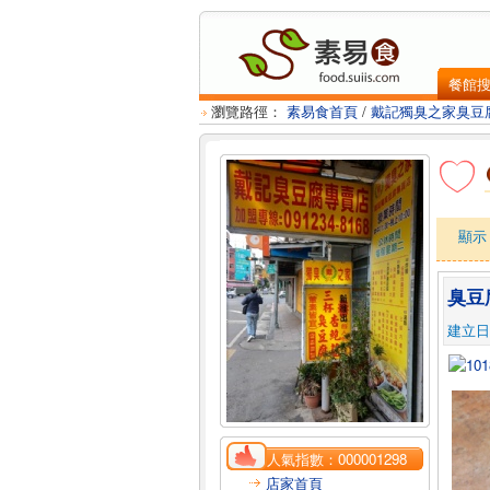
餐館
瀏覽路徑：
素易食首頁
/
戴記獨臭之家臭豆
顯
臭豆
建立日：2
人氣指數：
000001298
店家首頁