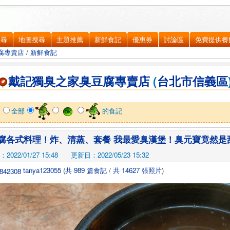
搜尋
地圖搜尋
主題推薦
新鮮食記
優惠券
討論區
免費提供餐
腐專賣店
/
新鮮食記
戴記獨臭之家臭豆腐專賣店
(
台北市
信義區
示
全部
的食記
腐各式料理！炸、清蒸、套餐 我最愛臭漢堡！臭元寶竟然是
022/01/27 15:48
更新日：2022/05/23 15:32
tanya123055
(
共 989 篇食記
/
共 14627 張照片
)