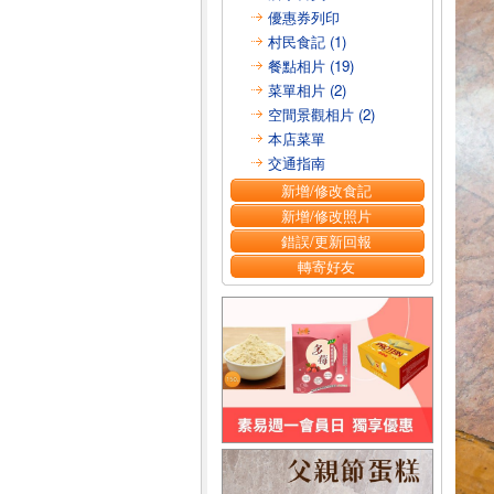
優惠券列印
村民食記 (1)
餐點相片 (19)
菜單相片 (2)
空間景觀相片 (2)
本店菜單
交通指南
新增/修改食記
新增/修改照片
錯誤/更新回報
轉寄好友