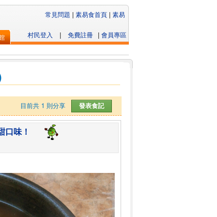
常見問題
|
素易食首頁
|
素易
村民登入
|
免費註冊
|
會員專區
館
)
目前共
1
則分享
甜口味！