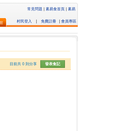
常見問題
|
素易食首頁
|
素易
村民登入
|
免費註冊
|
會員專區
館
目前共
0
則分享