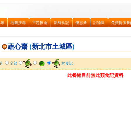
搜尋
地圖搜尋
主題推薦
新鮮食記
優惠券
討論區
免費提供餐
蔬心齋
(
新北市
土城區
)
示
全部
的食記
此餐館目前無此類食記資料