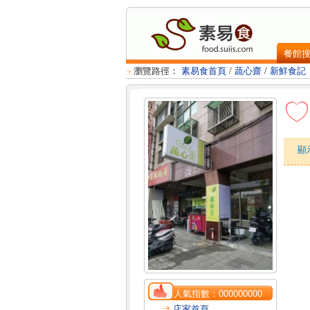
餐館
瀏覽路徑：
素易食首頁
/
蔬心齋
/
新鮮食記
顯
人氣指數：
000000000
店家首頁