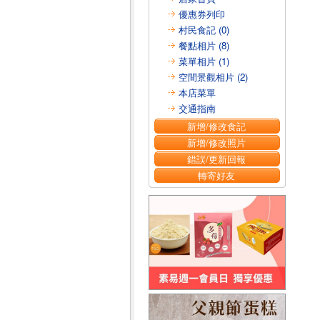
優惠券列印
村民食記 (0)
餐點相片 (8)
菜單相片 (1)
空間景觀相片 (2)
本店菜單
交通指南
新增/修改食記
新增/修改照片
錯誤/更新回報
轉寄好友