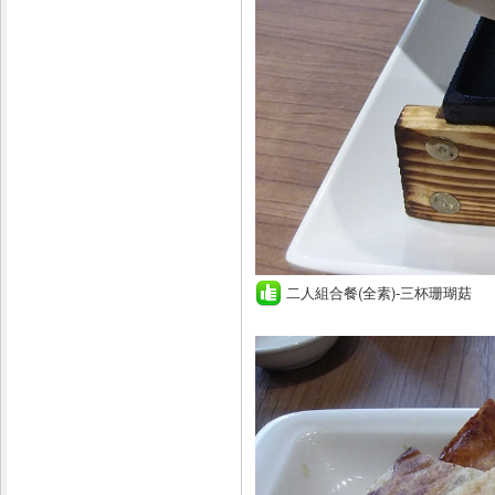
二人組合餐(全素)-三杯珊瑚菇