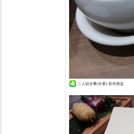
二人組合餐(全素)-首烏燉盅