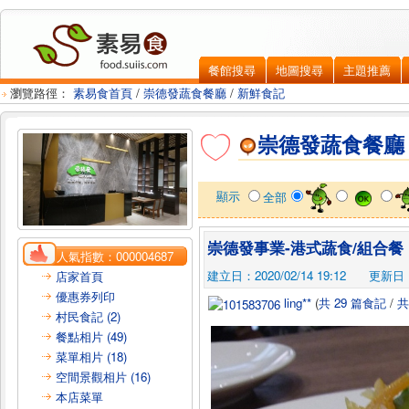
餐館搜尋
地圖搜尋
主題推薦
瀏覽路徑：
素易食首頁
/
崇德發蔬食餐廳
/
新鮮食記
崇德發蔬食餐廳
顯示
全部
崇德發事業-港式蔬食/組合餐
人氣指數：
000004687
建立日：2020/02/14 19:12
更新日：2
店家首頁
優惠券列印
ling**
(
共 29 篇食記
/
共
村民食記 (2)
餐點相片 (49)
菜單相片 (18)
空間景觀相片 (16)
本店菜單