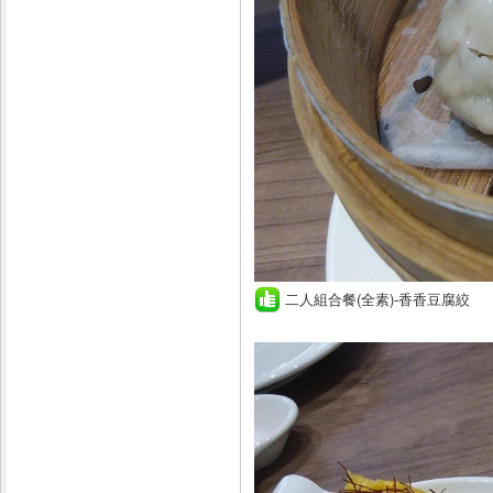
二人組合餐(全素)-香香豆腐絞