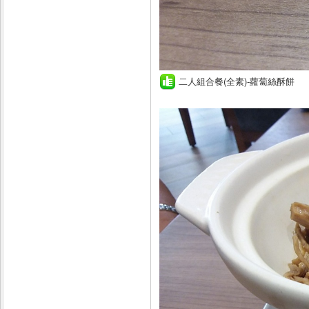
二人組合餐(全素)-蘿蔔絲酥餅