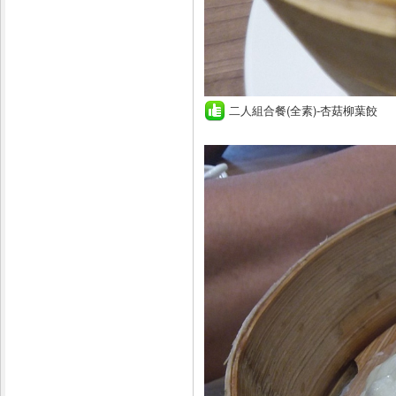
二人組合餐(全素)-杏菇柳葉餃