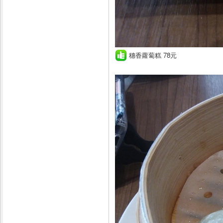
穗香蘿蔔糕 78元