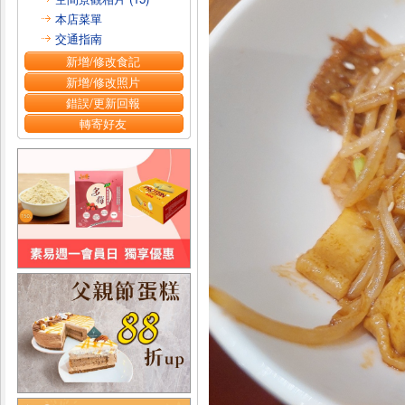
本店菜單
交通指南
新增/修改食記
新增/修改照片
錯誤/更新回報
轉寄好友