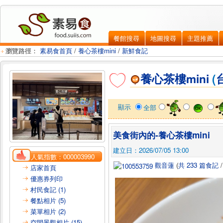
餐館搜尋
地圖搜尋
主題推薦
瀏覽路徑：
素易食首頁
/
養心茶樓mini
/
新鮮食記
養心茶樓mini
(
顯示
全部
美食街內的-養心茶樓mini
建立日：2026/07/05 13:00
人氣指數：
000003990
觀音蓮
(
共 233 篇食記
店家首頁
優惠券列印
村民食記 (1)
餐點相片 (5)
菜單相片 (2)
空間景觀相片 (15)