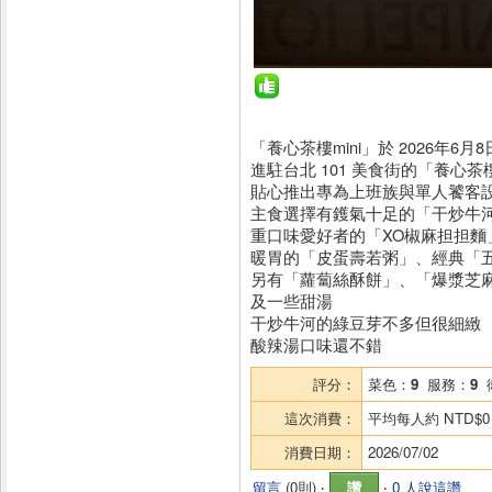
「養心茶樓mini」於 2026年6月
進駐台北 101 美食街的「養心茶樓 
貼心推出專為上班族與單人饕客
主食選擇有鑊氣十足的「干炒牛
重口味愛好者的「XO椒麻担担麵
暖胃的「皮蛋壽若粥」、經典「
另有「蘿蔔絲酥餅」、「爆漿芝
及一些甜湯
干炒牛河的綠豆芽不多但很細緻
酸辣湯口味還不錯
評分：
菜色：
9
服務：
9
這次消費：
平均每人約
NTD$0
消費日期：
2026/07/02
留言
(
0則
) ‧
讚
‧
0 人說這讚