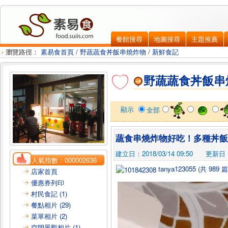
餐館搜尋
地圖搜尋
主題推薦
瀏覽路徑：
素易食首頁
/
野蔬蔬食丼飯串燒炸物
/
新鮮食記
野蔬蔬食丼飯串
顯示
全部
蔬食串燒炸物好吃！多種丼飯 
建立日：2018/03/14 09:50
更新日：2
人氣指數：
000002636
tanya123055
(
共 989 
店家首頁
優惠券列印
村民食記 (1)
餐點相片 (29)
菜單相片 (2)
空間景觀相片 (1)