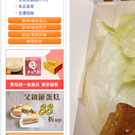
本店菜單
交通指南
新增/修改食記
新增/修改照片
錯誤/更新回報
轉寄好友